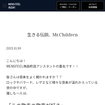
MENS FEEL
RESERVE・COUPON
RECRUIT
t
ご予約・クーポン
採用情報
南森町
o
g
g
l
e
n
a
生きる伝説、Mr.Children
v
i
g
a
2021.11.30
t
i
o
こんにちは！
n
MENSFEEL南森町店アシスタントの重名です！！
皆さんは音楽をよく聞かれますか？？
ロックやバラード、レゲエなど様々な音楽が溢れかえっている
世の中ですが、
誰しも一人は、