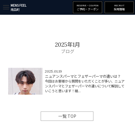
MENS FEEL
RESERVE・COUPON
RECRUIT
t
ご予約・クーポン
採用情報
南森町
o
g
g
l
e
n
a
2025年1月
v
i
ブログ
g
a
t
i
2025.01.19
o
ニュアンスパーマとフェザーパーマの違いは？
n
今回はお客様から質問をいただくことが多い、ニュア
ンスパーマとフェザーパーマの違いについて解説して
いこうと思います！結...
一覧 TOP