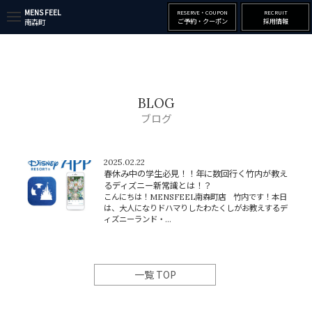
MENS FEEL
RESERVE・COUPON
RECRUIT
t
ご予約・クーポン
採用情報
南森町
o
g
g
l
e
n
a
BLOG
v
i
ブログ
g
a
t
i
2025.02.22
o
春休み中の学生必見！！年に数回行く竹内が教え
n
るディズニー新常識とは！？
こんにちは！MENSFEEL南森町店 竹内です！本日
は、大人になりドハマりしたわたくしがお教えするデ
ィズニーランド・...
一覧 TOP